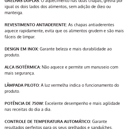
GRELHAS DUPLAS:
O aquecimento nas duas chapas, grelha por
igual os dois lados dos alimentos, sem adição de óleo ou
manteiga.
REVESTIMENTO ANTIADERENTE:
As chapas antiaderentes
aquece rapidamente, evita que os alimentos grudem e são mais
fáceis de limpar.
DESIGN EM INOX:
Garante beleza e mais durabilidade ao
produto.
ALÇA ISOTÉRMICA:
Não aquece e permite um manuseio com
mais segurança.
LÂMPADA PILOTO:
A luz vermelha indica o funcionamento do
produto.
POTÊNCIA DE 750W:
Excelente desempenho e mais agilidade
nas receitas do dia a dia.
CONTROLE DE TEMPERATURA AUTOMÁTICO:
Garante
resultados perfeitos para os seus grelhados e sanduíches.