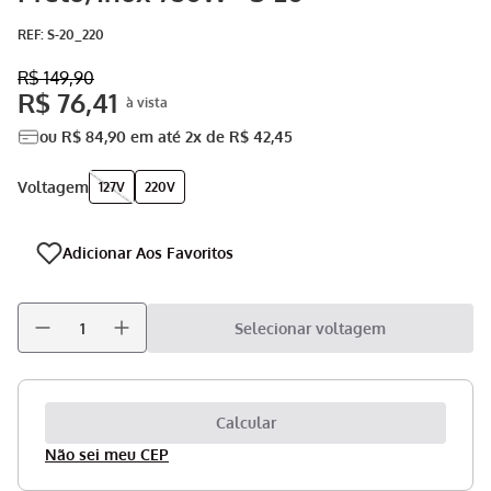
Fone
9
º
:
S-20_220
Escova Rotativa
10
º
R$
149
,
90
R$
76
,
41
ou
R$
84
,
90
em até
2
x de
R$
42
,
45
voltagem
127V
220V
Selecionar voltagem
Não sei meu CEP