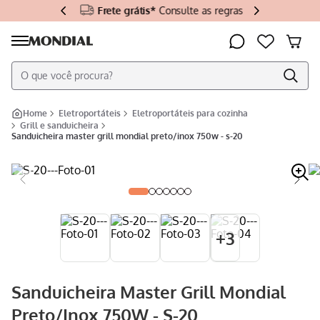
Frete grátis*
Consulte as regras
O que você procura?
Termos mais buscados
eletroportáteis
eletroportáteis para cozinha
grill e sanduicheira
sanduicheira master grill mondial preto/inox 750w - s-20
Aiwa
1
º
Air Fryer
2
º
Liquidificador
3
º
Sanduicheira
4
º
+
3
Microondas
5
º
Cafeteira
6
º
Sanduicheira Master Grill Mondial
Escova Secadora
7
º
Preto/Inox 750W - S-20
Tv
8
º