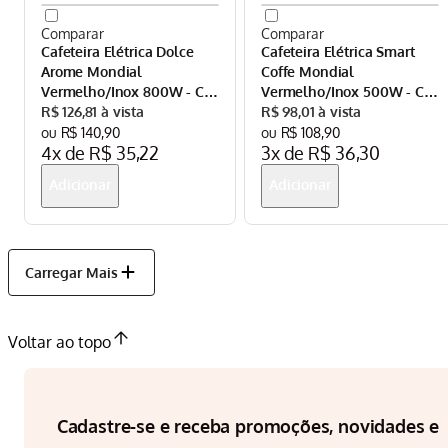
Cafeteira Elétrica Dolce
Cafeteira Elétrica Smart
Arome Mondial
Coffe Mondial
Vermelho/Inox 800W - C-
Vermelho/Inox 500W - C-
32-32X-R
R$
126
,
81
42-2X-RI
R$
98
,
01
R$
140
,
90
R$
108
,
90
4
x de
R$
35
,
22
3
x de
R$
36
,
30
Voltar ao topo
Cadastre-se e receba promoções, novidades e