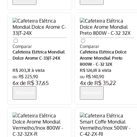
Cafeteira Elétrica Mondial
Cafeteira Elétrica Dolce
Dolce Arome C-33JT-24X
Arome Mondial Preto
800W - C-32 32X
R$
203
,
31
R$
126
,
81
R$
225
,
90
R$
140
,
90
6
x de
R$
37
,
65
4
x de
R$
35
,
22