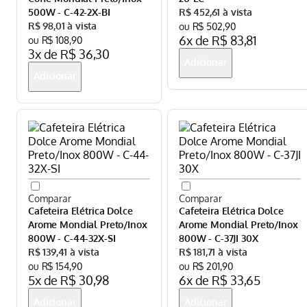
500W - C-42-2X-BI
R$
452
,
61
R$
98
,
01
R$
502
,
90
6
x de
R$
83
,
81
R$
108
,
90
3
x de
R$
36
,
30
Cafeteira Elétrica Dolce
Cafeteira Elétrica Dolce
Arome Mondial Preto/Inox
Arome Mondial Preto/Inox
800W - C-44-32X-SI
800W - C-37JI 30X
R$
139
,
41
R$
181
,
71
R$
154
,
90
R$
201
,
90
5
x de
R$
30
,
98
6
x de
R$
33
,
65