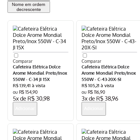
Nome em ordem
decrescente
Cafeteira Elétrica Dolce
Cafeteira Elétrica Dolce
Arome Mondial Preto/Inox
Arome Mondial Preto/Inox
550W - C-34 JI 15X
550W - C-43-20X-SI
R$
139
,
41
R$
105
,
21
R$
154
,
90
R$
116
,
90
5
x de
R$
30
,
98
3
x de
R$
38
,
96