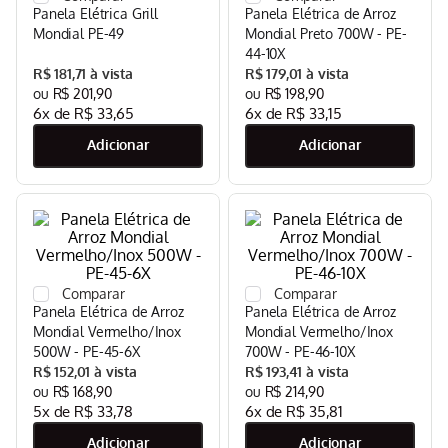
Panela Elétrica Grill
Panela Elétrica de Arroz
Mondial PE-49
Mondial Preto 700W - PE-
44-10X
R$
181
,
71
R$
179
,
01
R$
201
,
90
R$
198
,
90
6
x de
R$
33
,
65
6
x de
R$
33
,
15
Panela Elétrica de Arroz
Panela Elétrica de Arroz
Mondial Vermelho/Inox
Mondial Vermelho/Inox
500W - PE-45-6X
700W - PE-46-10X
R$
152
,
01
R$
193
,
41
R$
168
,
90
R$
214
,
90
5
x de
R$
33
,
78
6
x de
R$
35
,
81