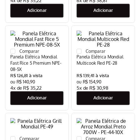
4
x de
R$
35
,
22
6
x de
R$
38
,
81
Panela Elétrica Mondial
Panela Elétrica Mondial
Fast Rice 5 Premium NPE-
Multicook Red PE-28
08-5X
R$
126
,
81
R$
139
,
41
R$
140
,
90
R$
154
,
90
4
x de
R$
35
,
22
5
x de
R$
30
,
98