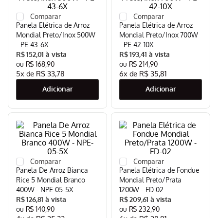
Fone
9
º
Panela Elétrica de Arroz
Panela Elétrica de Arroz
Escova Rotativa
10
º
Mondial Preto/Inox 500W
Mondial Preto/Inox 700W
- PE-43-6X
- PE-42-10X
R$
152
,
01
R$
193
,
41
R$
168
,
90
R$
214
,
90
5
x de
R$
33
,
78
6
x de
R$
35
,
81
Panela De Arroz Bianca
Panela Elétrica de Fondue
Rice 5 Mondial Branco
Mondial Preto/Prata
400W - NPE-05-5X
1200W - FD-02
R$
126
,
81
R$
209
,
61
R$
140
,
90
R$
232
,
90