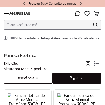
Frete grátis*
Consulte as regras
O que você procura?
Termos mais buscados
eletroportáteis
eletroportáteis para cozinha
panela elétrica
Aiwa
1
º
Air Fryer
Panela Elétrica
2
º
Sanduicheira
3
º
Exibição:
Mostrando
12 de 14
Microondas
4
º
Relevância
Filtrar
Liquidificador
5
º
Escova Secadora
6
º
Tv
7
º
Cafeteira
8
º