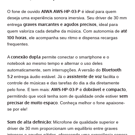
AIWA AWS-HP-03-P
O fone de ouvido
é ideal para quem
deseja uma experiência sonora imersiva. Seu driver de 30 mm
graves marcantes e agudos precisos
entrega
, ideal para
até
quem valoriza cada detalhe da música. Com autonomia de
100 horas
, ele acompanha seu ritmo e dispensa recargas
frequentes.
conexão dupla
A
permite conectar o smartphone e o
notebook ao mesmo tempo e alternar o uso deles
Bluetooth
automaticamente, sem interrupções. A versão do
5.2
assistente de voz
entrega áudio estável. Já o
facilita o
controle de músicas e das tarefas do dia a dia diretamente
AWS-HP-03-P
dobrável e compacto
pelo fone. E tem mais:
é
,
sem
permitindo que você tenha som de qualidade onde estiver
precisar de muito espaço
. Conheça melhor o fone apaixone-
se por ele!
Som de alta definição:
Microfone de qualidade superior e
driver de 30 mm proporcionam um equilíbrio entre graves
intensos e agudos nítidos, oferecendo uma experiência sonora